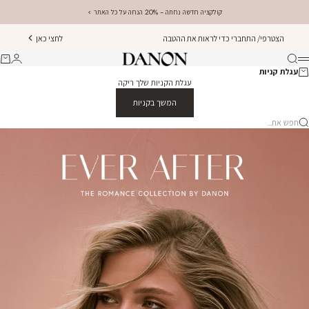
ילוג לתוכן
קולקציה חדשה נחתה - 20% הנחה על כל האתר >
הצטרפי/ התחברי כדי לראות את ההטבה
לחצי כאן
Danon Jewellery
חיפוש
התחברו
עגלת
תפריט
עגלת קניות
עגלת הקניות שלך ריקה
המשך בקניות
פש את...