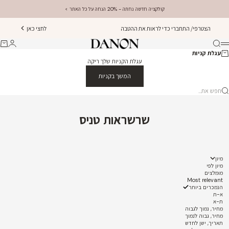
ילוג לתוכן
קולקציה חדשה נחתה - 20% הנחה על כל האתר >
הצטרפי/ התחברי כדי לראות את ההטבה
לחצי כאן
Danon Jewellery
חיפוש
התחברו
עגלת
תפריט
עגלת קניות
עגלת הקניות שלך ריקה
המשך בקניות
פש את...
שרשראות טניס
מיון
מיון לפי
מומלצים
Most relevant
הנמכרים ביותר
א-ת
ת-א
מחיר, נמוך לגבוה
מחיר, גבוה לנמוך
תאריך, ישן לחדש