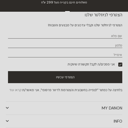
משלוחים חינם בקנייה מעל 299 ש"ח
עבור לפריט 1
עבור לפריט 2
עבור לפריט 3
עבור לפריט 4
הצטרפי לניוזלטר שלנו
הצטרפי לניוזלטר שלנו וקבלי עדכונים על מבצעים והטבות!
שם מלא
טלפון
אימייל
אני מסכים/ה לקבל תקשורת שיווקית
הצטרפי עכשיו
בלחיצה על כפתור "לצפייה בחשבונית והצטרפות לדיוור פרסומי", אני מאשר/ת
קראו עוד
MY DANON
INFO