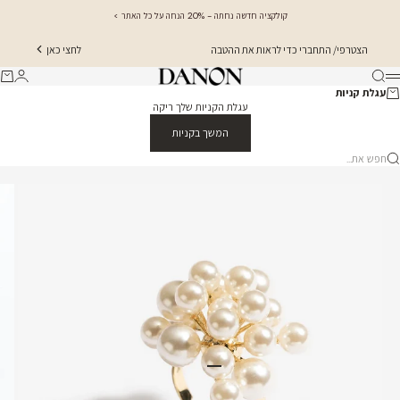
ילוג לתוכן
קולקציה חדשה נחתה - 20% הנחה על כל האתר >
הצטרפי/ התחברי כדי לראות את ההטבה
לחצי כאן
Danon Jewellery
חיפוש
התחברו
עגלת
תפריט
עגלת קניות
עגלת הקניות שלך ריקה
המשך בקניות
פש את...
עבור לפריט 1
עבור לפריט 2
עבור לפריט 3
עבור לפריט 4
עבור לפריט 5