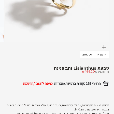
תקריב
20% Off
New In
טבעת Lisianthus זהב פנינה
מחיר מבצע
199.20 ₪
מחיר רגיל
249.00 ₪
הרוויחי
199 נקודות
ברכישת מוצר זה.
כניסה לחשבון/הרשמה
טבעת פנינים מתכווננת, גדולה ומרשימה, בעיצוב נועז ומלא נוכחות וסטייל. הטבעת עשויה
בעבודת יד ומצופה בזהב 14K.
הקולקציה החדשה והמנצנצת שלנו כבר כאן, מלאה בפריטי must have מדויקים