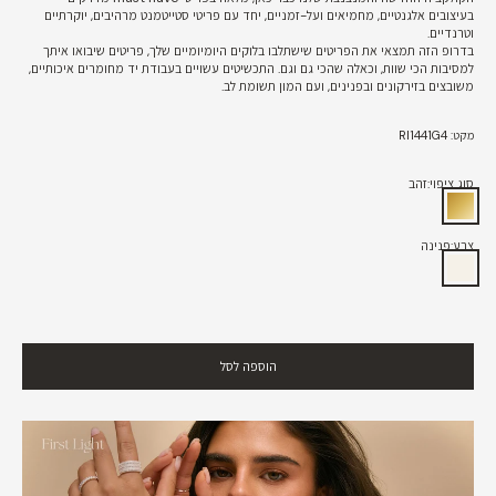
בעיצובים אלגנטיים, מחמיאים ועל-זמניים, יחד עם פריטי סטייטמנט מרהיבים, יוקרתיים
וטרנדיים.
בדרופ הזה תמצאי את הפריטים שישתלבו בלוקים היומיומיים שלך, פריטים שיבואו איתך
למסיבות הכי שוות, וכאלה שהכי גם וגם. התכשיטים עשויים בעבודת יד מחומרים איכותיים,
משובצים בזירקונים ובפנינים, ועם המון תשומת לב.
מקט: RI1441G4
סוג ציפוי:
זהב
זהב
צבע:
פנינה
פנינה
הוספה לסל