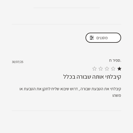
מסננים
ספיר ח.
30/07/25
1 star rating
קיבלתי אותה שבורה בכלל
קיבלתי את הטבעת שבורה , דרוש שיבוא שליח לתקן את הטבעת או 
read more about review content קיבלתי את הטבעת שבורה ,
משהו
דרוש שיבוא